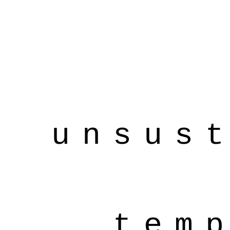
unsus
tem